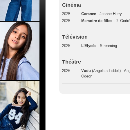
Cinéma
2025
Garance
- Jeanne Herry
2025
Memoire de filles
- J. Godr
Télévision
2025
L'Elysée
- Streaming
Théâtre
2026
Vudu
(Angelica Liddell) - Ang
Odeon