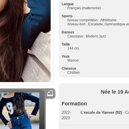
Langue
Français (maternelle)
Sports
Niveau compétition :
Athlétisme
Niveau bon :
Escalade, Gymnastique ar
Danses
Classique , Modern Jazz
Taille
144 cm
Yeux
Marron
Cheveux
Châtain
Née le 19 A
Formation
2022-
L'escale de Vanves (92)
- Co
2023