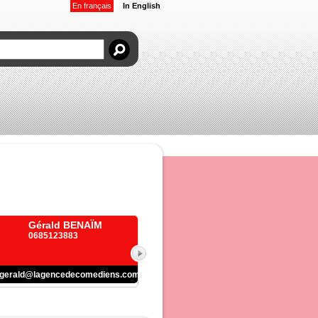
En français
In English
Gérald BENAÏM
0685123883
gerald@lagencedecomediens.com