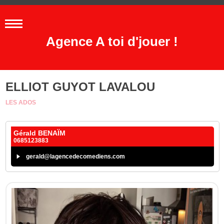
Agence A toi d'jouer !
ELLIOT GUYOT LAVALOU
LES ADOS
Gérald BENAÏM
0685123883
gerald@lagencedecomediens.com