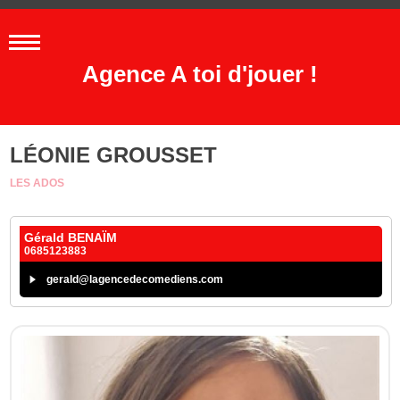
Agence A toi d'jouer !
LÉONIE GROUSSET
LES ADOS
Gérald BENAÏM
0685123883
gerald@lagencedecomediens.com